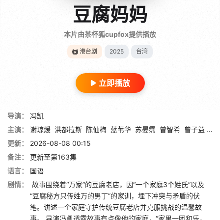
豆腐妈妈
本片由茶杯狐cupfox提供播放
港台剧
2025
台湾
立即播放
导演：
冯凯
主演：
谢琼煖
洪都拉斯
陈仙梅
蓝苇华
苏晏霈
曾智希
曾子益
陈
更新：
2026-08-08 00:15
备注：
更新至第163集
语言：
国语
剧情：
故事围绕着“万家”的豆腐老店，因“一个家庭3个姓氏”以及
“豆腐秘方只传姓万的男丁”的家训，埋下冲突与矛盾的伏
笔。讲述一个家庭守护传统豆腐老店并克服挑战的温馨故
事。 导演冯凯透露故事有点像他的家庭，“家里一团和乐，