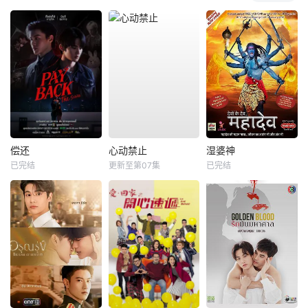
偿还
心动禁止
湿婆神
已完结
更新至第07集
已完结