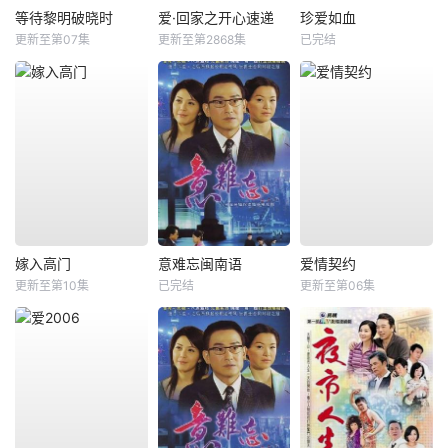
等待黎明破晓时
爱·回家之开心速递
珍爱如血
更新至第07集
更新至第2868集
已完结
嫁入高门
意难忘闽南语
爱情契约
更新至第10集
已完结
更新至第06集