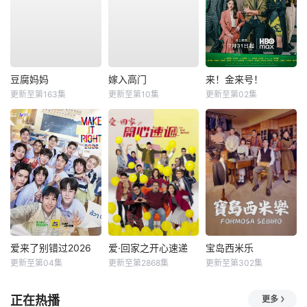
豆腐妈妈
嫁入高门
来！金来号！
更新至第163集
更新至第10集
更新至第02集
爱来了别错过2026
爱·回家之开心速递
宝岛西米乐
更新至第04集
更新至第2868集
更新至第302集
正在热播
更多