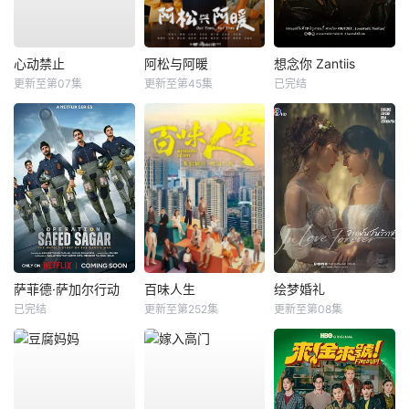
心动禁止
阿松与阿暖
想念你 Zantiis
更新至第07集
更新至第45集
已完结
萨菲德·萨加尔行动
百味人生
绘梦婚礼
已完结
更新至第252集
更新至第08集