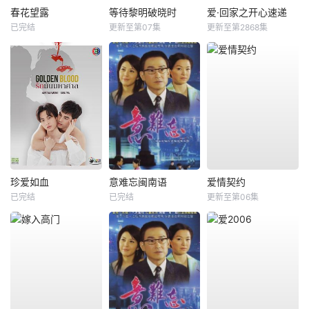
春花望露
等待黎明破晓时
爱·回家之开心速递
已完结
更新至第07集
更新至第2868集
珍爱如血
意难忘闽南语
爱情契约
已完结
已完结
更新至第06集