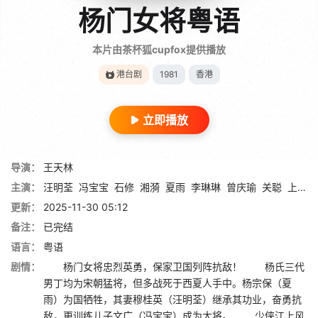
杨门女将粤语
本片由茶杯狐cupfox提供播放
港台剧
1981
香港
立即播放
导演：
王天林
主演：
汪明荃
冯宝宝
石修
湘漪
夏雨
李琳琳
曾庆瑜
关聪
上官玉
更新：
2025-11-30 05:12
备注：
已完结
语言：
粤语
剧情：
杨门女将忠烈英勇，保家卫国列阵抗敌！ 杨氏三代
男丁均为宋朝猛将，但多战死于西夏人手中。杨宗保（夏
雨）为国牺牲，其妻穆桂英（汪明荃）继承其功业，奋勇抗
敌，更训练儿子文广（冯宝宝）成为大将。 少侠江上风