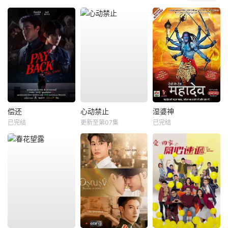
偿还
心动禁止
湿婆神
已完结
更新至第07集
已完结