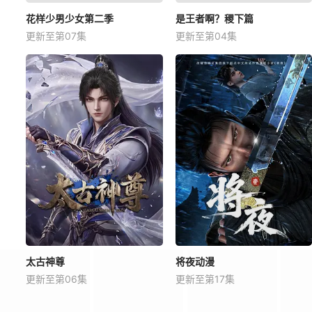
花样少男少女第二季
是王者啊？稷下篇
更新至第07集
更新至第04集
太古神尊
将夜动漫
更新至第06集
更新至第17集