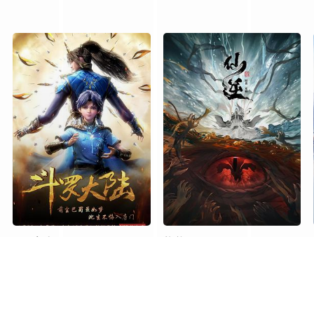
斗罗大陆
仙逆
已完结
更新至第152集