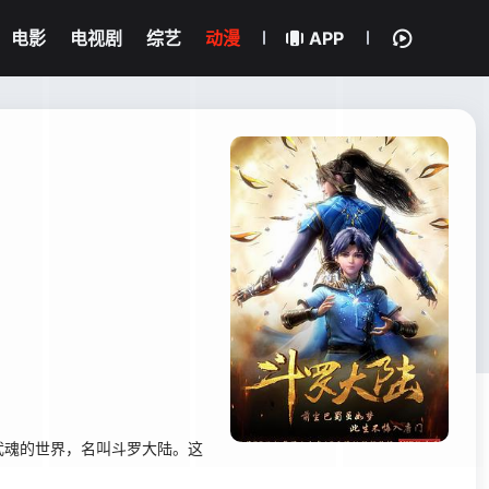
电影
电视剧
综艺
动漫
APP
武魂的世界，名叫斗罗大陆。这