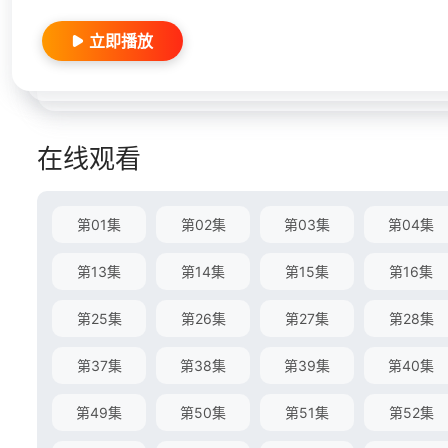
立即播放
在线观看
第01集
第02集
第03集
第04集
第13集
第14集
第15集
第16集
第25集
第26集
第27集
第28集
第37集
第38集
第39集
第40集
第49集
第50集
第51集
第52集