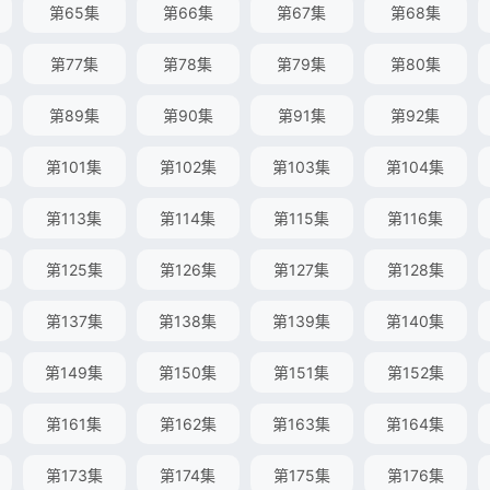
第65集
第66集
第67集
第68集
第77集
第78集
第79集
第80集
第89集
第90集
第91集
第92集
第101集
第102集
第103集
第104集
第113集
第114集
第115集
第116集
第125集
第126集
第127集
第128集
第137集
第138集
第139集
第140集
第149集
第150集
第151集
第152集
第161集
第162集
第163集
第164集
第173集
第174集
第175集
第176集