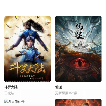
斗罗大陆
仙逆
已完结
更新至第152集