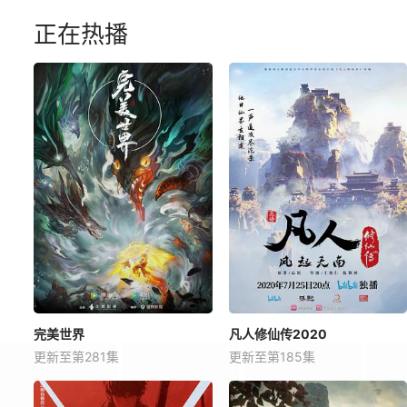
正在热播
完美世界
凡人修仙传2020
更新至第281集
更新至第185集