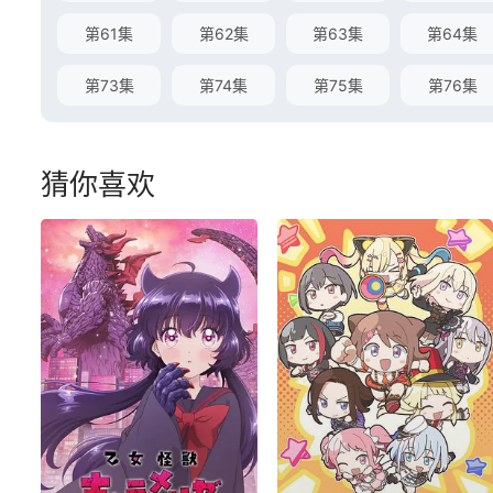
第61集
第62集
第63集
第64集
第73集
第74集
第75集
第76集
猜你喜欢