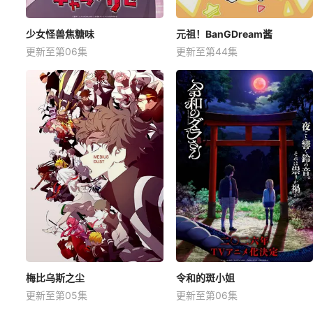
少女怪兽焦糖味
元祖！BanGDream酱
更新至第06集
更新至第44集
梅比乌斯之尘
令和的斑小姐
更新至第05集
更新至第06集