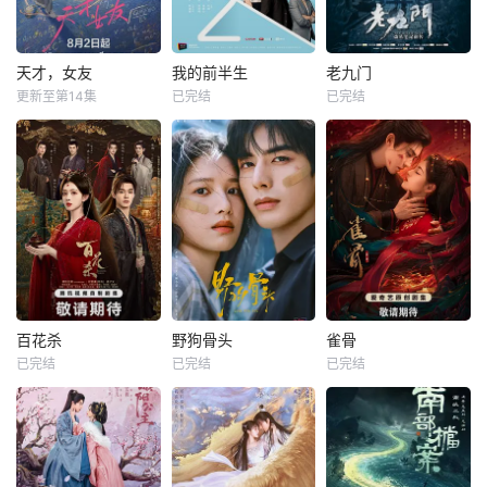
天才，女友
我的前半生
老九门
更新至第14集
已完结
已完结
百花杀
野狗骨头
雀骨
已完结
已完结
已完结