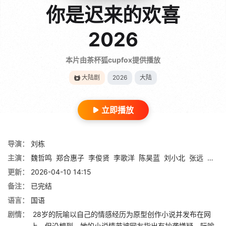
你是迟来的欢喜
2026
本片由茶杯狐cupfox提供播放
大陆剧
2026
大陆
立即播放
导演：
刘栋
主演：
魏哲鸣
郑合惠子
李俊贤
李歌洋
陈昊蓝
刘小北
张远
张沐
更新：
2026-04-10 14:15
备注：
已完结
语言：
国语
剧情：
28岁的阮喻以自己的情感经历为原型创作小说并发布在网
上。但没想到，她的小说情节被网友指出有抄袭嫌疑。阮喻