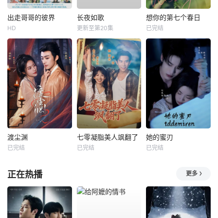
出走哥哥的彼界
长夜如歌
想你的第七个春日
HD
更新至第20集
已完结
渡尘渊
七零凝脂美人飒翻了
她的蜜刃
已完结
已完结
已完结
正在热播
更多