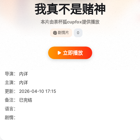
我真不是赌神
本片由茶杯狐cupfox提供播放
剧情片
0
立即播放
导演：
内详
主演：
内详
更新：
2026-04-10 17:15
备注：
已完结
语言：
剧情：