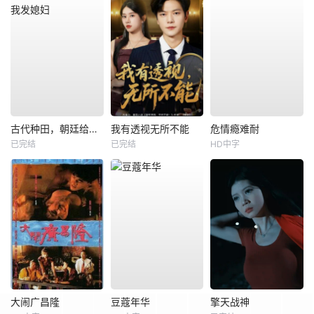
古代种田，朝廷给我发媳妇
我有透视无所不能
危情瘾难耐
已完结
已完结
HD中字
大闹广昌隆
豆蔻年华
擎天战神