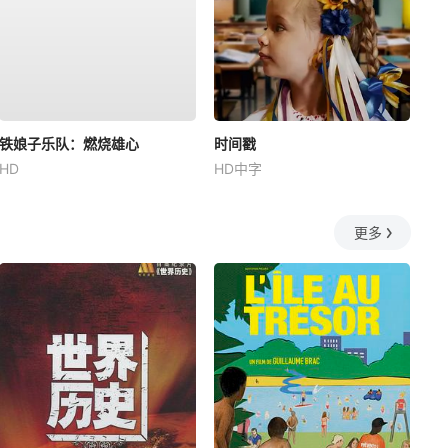
铁娘子乐队：燃烧雄心
时间戳
HD
HD中字
更多