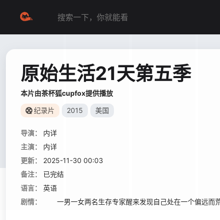
原始生活21天第五季
本片由茶杯狐cupfox提供播放
纪录片
2015
美国
导演：
内详
主演：
内详
更新：
2025-11-30 00:03
备注：
已完结
语言：
英语
剧情：
一男一女两名生存专家醒来发现自己处在一个偏远而荒芜