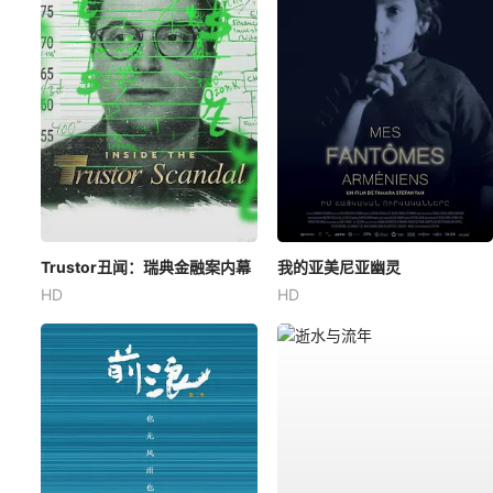
Trustor丑闻：瑞典金融案内幕
我的亚美尼亚幽灵
HD
HD