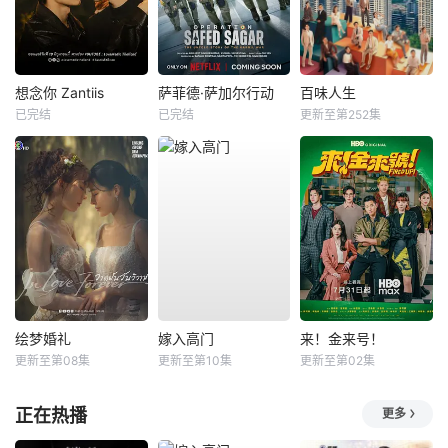
想念你 Zantiis
萨菲德·萨加尔行动
百味人生
已完结
已完结
更新至第252集
绘梦婚礼
嫁入高门
来！金来号！
更新至第08集
更新至第10集
更新至第02集
正在热播
更多