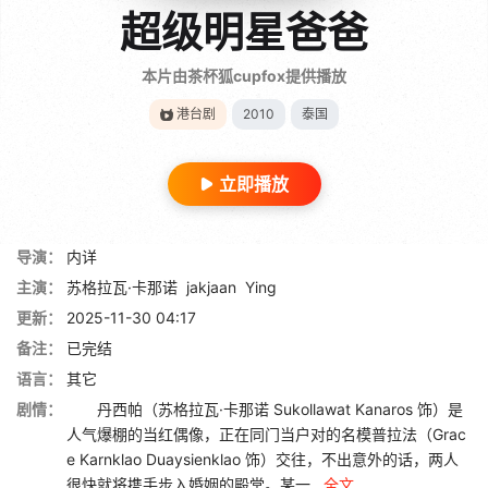
超级明星爸爸
本片由茶杯狐cupfox提供播放
港台剧
2010
泰国
立即播放
导演：
内详
主演：
苏格拉瓦·卡那诺
jakjaan
Ying
更新：
2025-11-30 04:17
备注：
已完结
语言：
其它
剧情：
丹西帕（苏格拉瓦·卡那诺 Sukollawat Kanaros 饰）是
人气爆棚的当红偶像，正在同门当户对的名模普拉法（Grac
e Karnklao Duaysienklao 饰）交往，不出意外的话，两人
很快就将携手步入婚姻的殿堂。某一...
全文