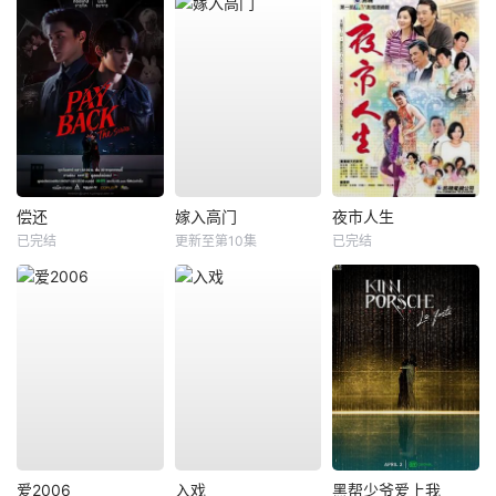
偿还
嫁入高门
夜市人生
已完结
更新至第10集
已完结
爱2006
入戏
黑帮少爷爱上我