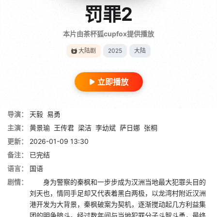
罚罪2
本片由茶杯狐cupfox提供播放
大陆剧
2025
大陆
立即播放
导演：
天毅
易勇
主演：
黄景瑜
王传君
梁洁
李幼斌
萨日娜
张桐
更新：
2026-01-09 13:30
备注：
已完结
语言：
国语
剧情：
身为警察的秦枫和一步步成为汉洲当地最大犯罪头目的
刘天也，情同手足却又代表着黑白两极，以龙湾村附近汉洲
港开发为大背景，秦枫破案为契机，逐渐搅动起几方利益集
团的明争暗斗。经过数年间与当地犯罪分子斗智斗勇，最终