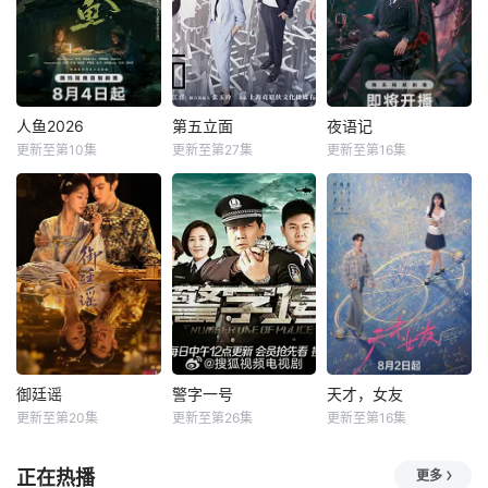
人鱼2026
第五立面
夜语记
更新至第10集
更新至第27集
更新至第16集
御廷谣
警字一号
天才，女友
更新至第20集
更新至第26集
更新至第16集
正在热播
更多