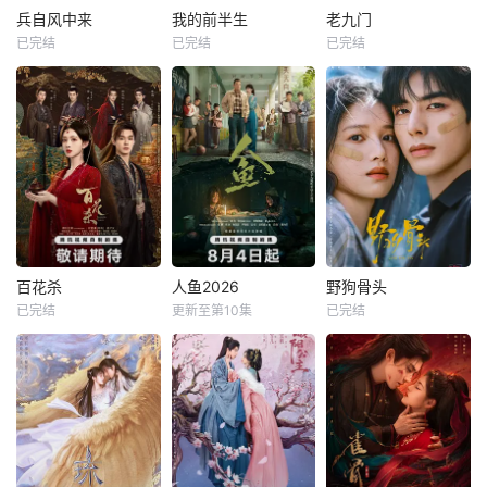
兵自风中来
我的前半生
老九门
已完结
已完结
已完结
百花杀
人鱼2026
野狗骨头
已完结
更新至第10集
已完结