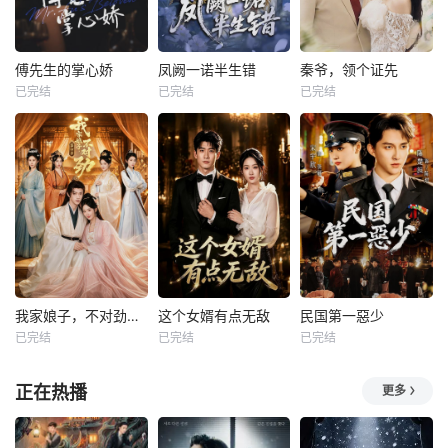
傅先生的掌心娇
凤阙一诺半生错
秦爷，领个证先
已完结
已完结
已完结
我家娘子，不对劲第四季
这个女婿有点无敌
民国第一惡少
已完结
已完结
已完结
正在热播
更多