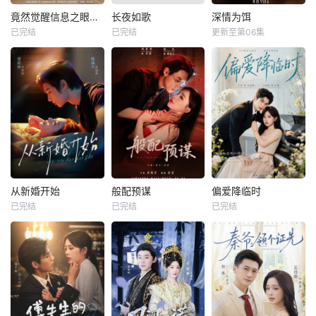
竟然觉醒信息之眼，我转身进入反派大营
长夜如歌
深情为饵
已完结
已完结
更新至第06集
从新婚开始
般配预谋
偏爱降临时
已完结
已完结
已完结