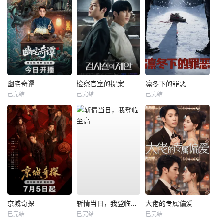
幽宅奇谭
检察官室的提案
凛冬下的罪恶
已完结
已完结
已完结
京城奇探
斩情当日，我登临至高
大佬的专属偏爱
已完结
已完结
已完结