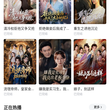
清冷权臣他又争又抢
拒绝做妾后我成了太子侧妃
重生之诱他沉沦
已完结
已完结
已完结
流氓帝师，皇家金牌县令
嫌我是实习生，我亮出老板身份
娘子，别这样
已完结
已完结
已完结
正在热播
更多