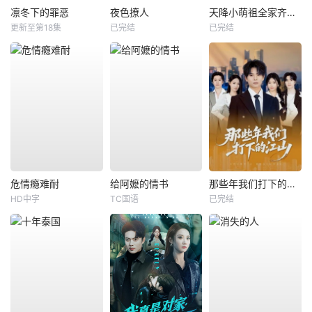
凛冬下的罪恶
夜色撩人
天降小萌祖全家齐齐宠
更新至第18集
已完结
已完结
危情瘾难耐
给阿嬷的情书
那些年我们打下的江山
HD中字
TC国语
已完结