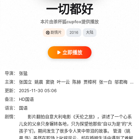
一切都好
本片由茶杯狐cupfox提供播放
剧情片
2016
大陆
立即播放
导演：
张猛
主演：
张国立
姚晨
窦骁
叶一云
陈赫
贾樟柯
张一白
邬君梅
周冬
更新：
2025-11-30 05:06
备注：
HD国语
语言：
国语
剧情：
影片翻拍自意大利电影《天伦之旅》，讲述了一个心系
儿女的父亲只身辗转各地，只为探望他那些“自以为是”的“大
孩子”们，期间发生了很多令人笑中带泪的故事。 管清（姚
晨 饰）虽然在职场上叱咤风云，却在婚姻生活中遇到了难解