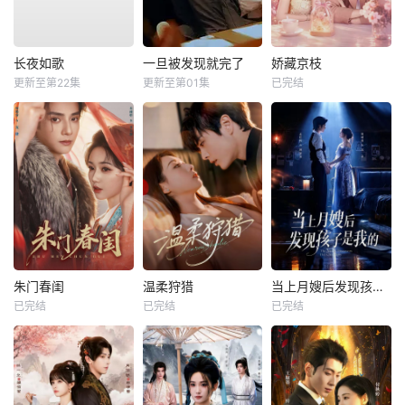
长夜如歌
一旦被发现就完了
娇藏京枝
更新至第22集
更新至第01集
已完结
朱门春闺
温柔狩猎
当上月嫂后发现孩子是我的
已完结
已完结
已完结