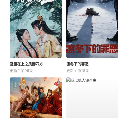
吾凰在上之凤御四方
凛冬下的罪恶
更新至第06集
更新至第18集