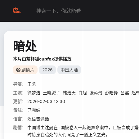
暗处
本片由茶杯狐cupfox提供播放
剧情片
2026
中国大陆
导演：
王凯
主演：
徐梦洁
王晓赟子
韩浩天
肖旭
张添景
彭皓锋
吕熙
赵
更新：
2026-02-03 12:30
备注：
已完结
语言：
汉语普通话
剧情：
中国博主沈曼在T国被卷入一起诡异命案中，且被当成了
时给身在暗处的人们照亮了一道正义之光。