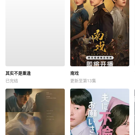
其实不是重逢
南戏
已完结
更新至第13集