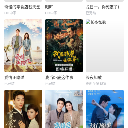
奇怪的零食店钱天堂
眼眸
龙日一，你死定了(短剧)
HD中字
HD中字
已完结
爱情正路过
我当卧底这件事
长夜如歌
已完结
已完结
更新至第18集