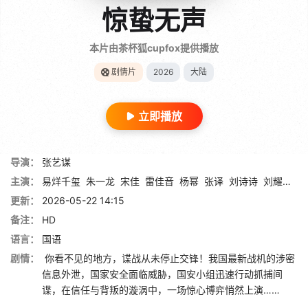
惊蛰无声
本片由茶杯狐cupfox提供播放
剧情片
2026
大陆
立即播放
导演：
张艺谋
主演：
易烊千玺
朱一龙
宋佳
雷佳音
杨幂
张译
刘诗诗
刘耀文
林
更新：
2026-05-22 14:15
备注：
HD
语言：
国语
剧情：
你看不见的地方，谍战从未停止交锋！我国最新战机的涉密
信息外泄，国家安全面临威胁，国安小组迅速行动抓捕间
谍，在信任与背叛的漩涡中，一场惊心博弈悄然上演……