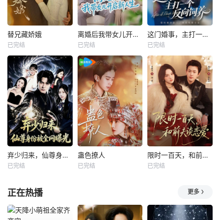
替兄藏娇娥
离婚后我带女儿开启新人生
这门婚事，主打一个反向饲养
已完结
已完结
已完结
弃少归来，仙尊身份被全网曝光
蛊色撩人
限时一百天，和前夫谈恋爱
已完结
已完结
已完结
正在热播
更多