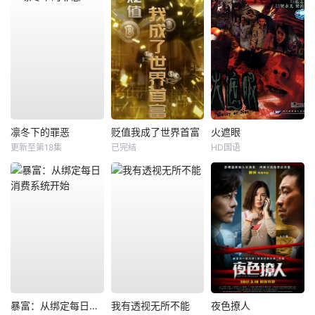
凛冬下的罪恶
贬值我成了世界首富
火遮眼
更新至第18集
已完结
HD国语
暴富：从绑定每日消费系统开始
我有透视无所不能
夜色撩人