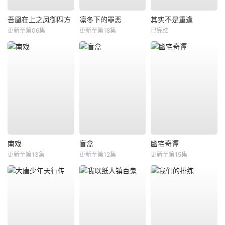
吾凰在上之凤御四方
凛冬下的罪恶
其实不是重逢
更新至第06集
更新至第18集
已完结
南戏
盲盒
幽宅奇谭
更新至第13集
更新至第12集
更新至第15集