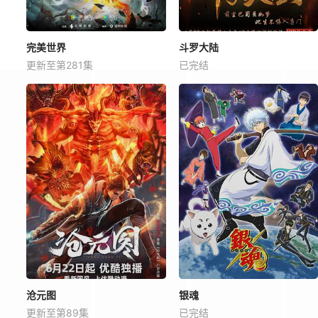
完美世界
斗罗大陆
更新至第281集
已完结
沧元图
银魂
更新至第89集
已完结