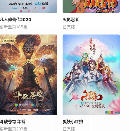
凡人修仙传2020
火影忍者
更新至第185集
已完结
斗破苍穹 年番
狐妖小红娘
更新至第207集
已完结