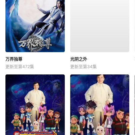
万界独尊
光阴之外
更新至第472集
更新至第34集