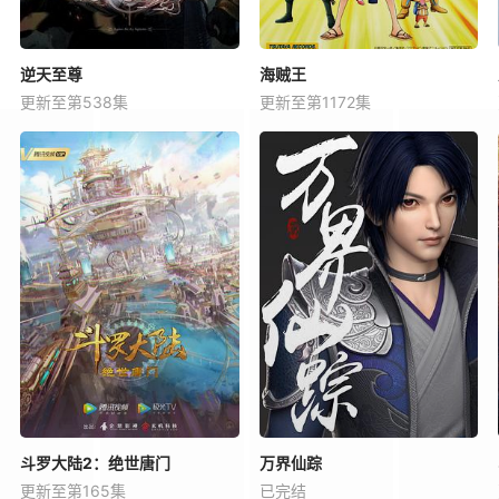
逆天至尊
海贼王
更新至第538集
更新至第1172集
斗罗大陆2：绝世唐门
万界仙踪
更新至第165集
已完结