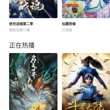
绝世战魂第二季
仙履奇缘
更新至第13集
已完结
正在热播