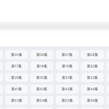
第05集
第06集
第07集
第08集
第17集
第18集
第19集
第20集
第29集
第30集
第31集
第32集
第41集
第42集
第43集
第44集
第53集
第54集
第55集
第56集