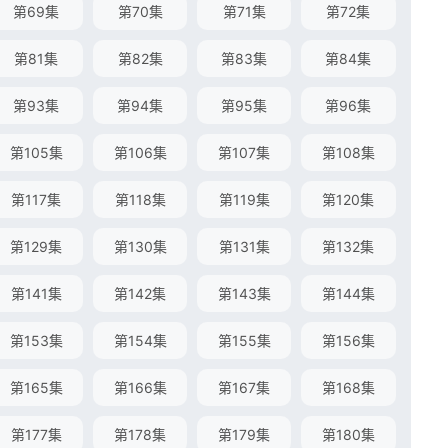
第69集
第70集
第71集
第72集
第81集
第82集
第83集
第84集
第93集
第94集
第95集
第96集
第105集
第106集
第107集
第108集
第117集
第118集
第119集
第120集
第129集
第130集
第131集
第132集
第141集
第142集
第143集
第144集
第153集
第154集
第155集
第156集
第165集
第166集
第167集
第168集
第177集
第178集
第179集
第180集