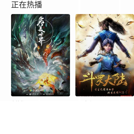
正在热播
完美世界
斗罗大陆
更新至第281集
已完结