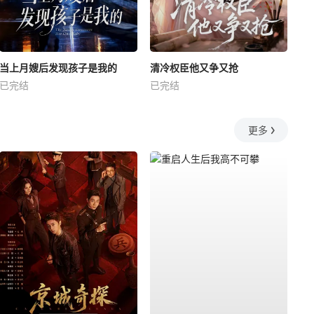
当上月嫂后发现孩子是我的
清冷权臣他又争又抢
已完结
已完结
更多