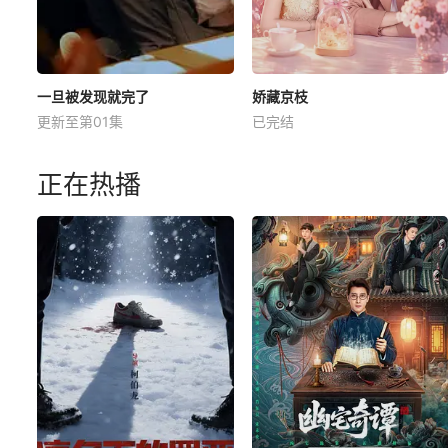
一旦被发现就完了
娇藏京枝
更新至第01集
已完结
正在热播