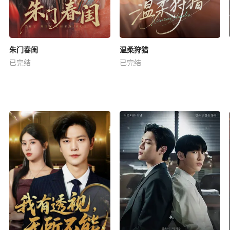
朱门春闺
温柔狩猎
已完结
已完结