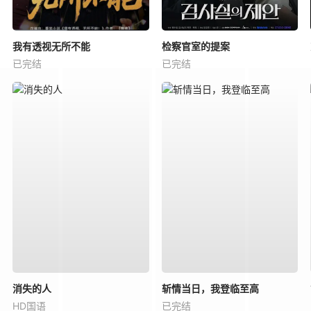
我有透视无所不能
检察官室的提案
已完结
已完结
消失的人
斩情当日，我登临至高
HD国语
已完结