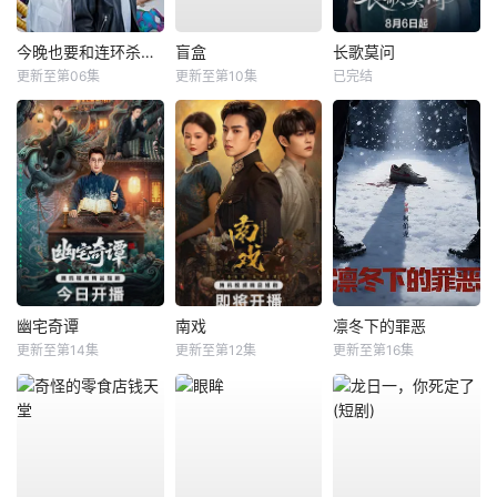
今晚也要和连环杀手约会
盲盒
长歌莫问
更新至第06集
更新至第10集
已完结
幽宅奇谭
南戏
凛冬下的罪恶
更新至第14集
更新至第12集
更新至第16集