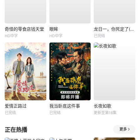
奇怪的零食店钱天堂
眼眸
龙日一，你死定了(短剧)
HD中字
HD中字
已完结
爱情正路过
我当卧底这件事
长夜如歌
已完结
已完结
更新至第18集
正在热播
更多