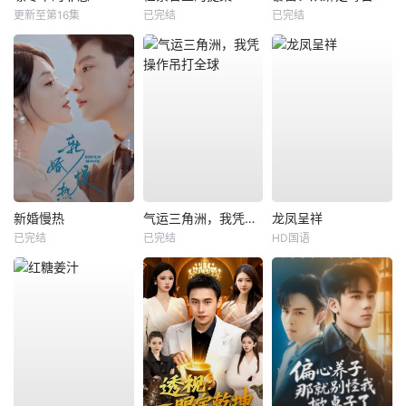
更新至第16集
已完结
已完结
新婚慢热
气运三角洲，我凭操作吊打全球
龙凤呈祥
已完结
已完结
HD国语