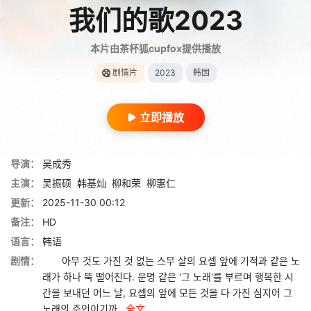
我们的歌2023
本片由茶杯狐cupfox提供播放
剧情片
2023
韩国
立即播放
导演：
吴成秀
主演：
吴振硕
韩基灿
柳和荣
柳惠仁
更新：
2025-11-30 00:12
备注：
HD
语言：
韩语
剧情：
아무 것도 가진 것 없는 스무 살의 요셉 앞에 기적과 같은 노
래가 하나 뚝 떨어진다. 운명 같은 '그 노래'를 부르며 행복한 시
간을 보내던 어느 날, 요셉의 앞에 모든 것을 다 가진 심지어 그
노래의 주인이기까...
全文