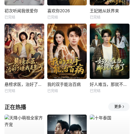
初次听闻我很爱你
喜欢你2026
王妃她从妖界来
已完结
已完结
已完结
悬榜求医，治好了嫌我是乞丐
我的双手能治百病
好人难当，那就不当了
已完结
已完结
已完结
正在热播
更多