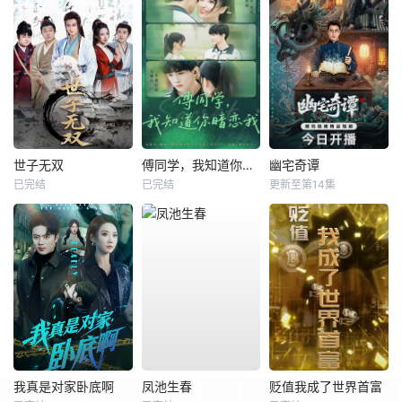
世子无双
傅同学，我知道你暗恋我
幽宅奇谭
已完结
已完结
更新至第14集
我真是对家卧底啊
凤池生春
贬值我成了世界首富