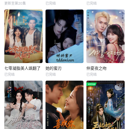
更新至第20集
已完结
已完结
七零凝脂美人飒翻了
她的蜜刃
仲夏夜之吻
已完结
已完结
已完结