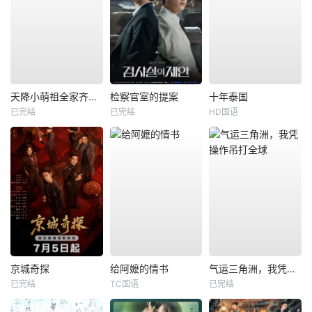
天降小萌祖全家齐齐宠
检察官室的提案
十年泰国
已完结
已完结
HD国语
京城奇探
给阿嬷的情书
气运三角洲，我凭操作吊打全球
已完结
TC国语
已完结