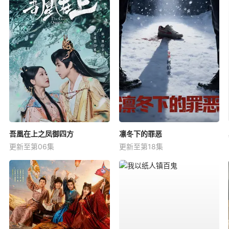
吾凰在上之凤御四方
凛冬下的罪恶
更新至第06集
更新至第18集