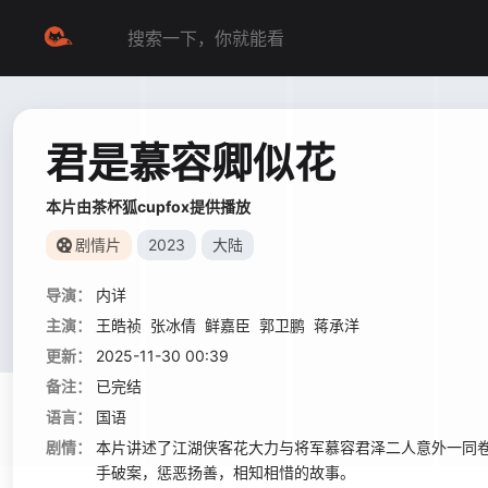
君是慕容卿似花
本片由茶杯狐cupfox提供播放
剧情片
2023
大陆
导演：
内详
主演：
王皓祯
张冰倩
鲜嘉臣
郭卫鹏
蒋承洋
更新：
2025-11-30 00:39
备注：
已完结
语言：
国语
剧情：
本片讲述了江湖侠客花大力与将军慕容君泽二人意外一同
手破案，惩恶扬善，相知相惜的故事。