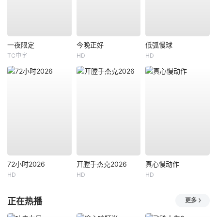
一夜限定
今晚正好
低弧慢球
TC中字
HD
HD
72小时2026
开膛手杰克2026
真心慢动作
HD
HD
HD
正在热播
更多