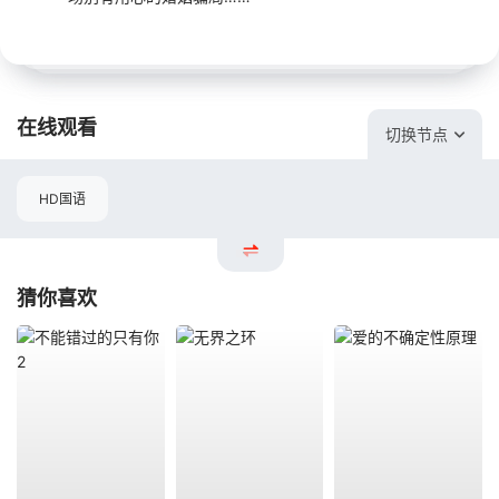
在线观看
切换节点
HD国语
猜你喜欢