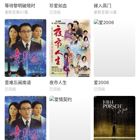
等待黎明破晓时
珍爱如血
嫁入高门
更新至第07集
已完结
更新至第10集
意难忘闽南语
夜市人生
爱2006
已完结
已完结
已完结