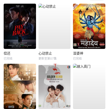
偿还
心动禁止
湿婆神
已完结
更新至第07集
已完结