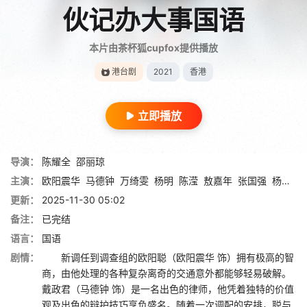
伙记办大事国语
本片由茶杯狐cupfox提供播放
港台剧
2021
香港
立即播放
导演：
陈耀全
邵丽琼
主演：
欧阳震华
马德钟
万绮雯
杨明
陈滢
敖嘉年
张国强
杨卓娜
更新：
2025-11-30 05:02
备注：
已完结
语言：
国语
剧情：
新调任到调查组的欧阳聪（欧阳震华 饰）拥有极高的智
商，由他处理的各种复杂离奇的交通意外都能够轻易破解。
戴政君（马德钟 饰）是一名出色的律师，他凭着独特的价值
观及出色的辩护技巧享负盛名。随着一次调配的安排，聪与