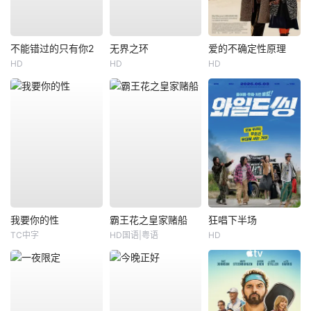
不能错过的只有你2
无界之环
爱的不确定性原理
HD
HD
HD
我要你的性
霸王花之皇家赌船
狂唱下半场
TC中字
HD国语|粤语
HD