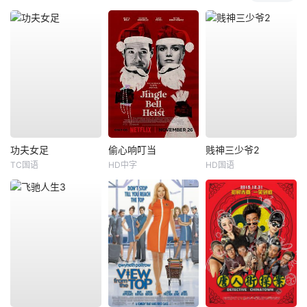
功夫女足
偷心响叮当
贱神三少爷2
TC国语
HD中字
HD国语