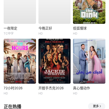
一夜限定
今晚正好
低弧慢球
TC中字
HD
HD
72小时2026
开膛手杰克2026
真心慢动作
HD
HD
HD
正在热播
更多