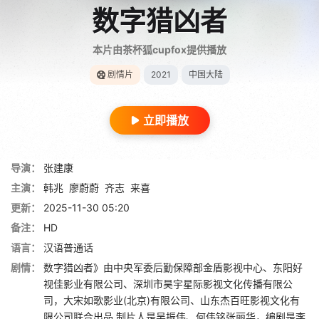
数字猎凶者
本片由茶杯狐cupfox提供播放
剧情片
2021
中国大陆
立即播放
导演：
张建康
主演：
韩兆
廖蔚蔚
齐志
来喜
更新：
2025-11-30 05:20
备注：
HD
语言：
汉语普通话
剧情：
数字猎凶者》由中央军委后勤保障部金盾影视中心、东阳好
视佳影业有限公司、深圳市昊宇星际影视文化传播有限公
司，大宋如歌影业(北京)有限公司、山东杰百旺影视文化有
限公司联合出品,制片人是吴振伟、何伟铭张丽华，编剧是李