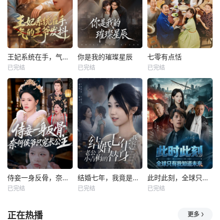
王妃系统在手，气的王爷发抖
你是我的璀璨星辰
七零有点恬
已完结
已完结
已完结
侍妾一身反骨，奈何侯爷只宠长公主
结婚七年，我竟是老公小青梅的替身
此时此刻，全球只有我知道未来
已完结
已完结
已完结
正在热播
更多