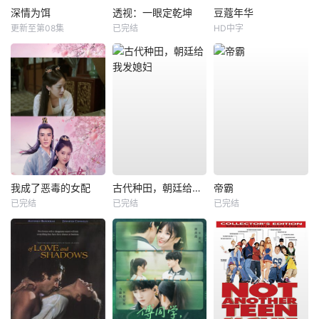
深情为饵
透视：一眼定乾坤
豆蔻年华
更新至第08集
已完结
HD中字
我成了恶毒的女配
古代种田，朝廷给我发媳妇
帝霸
已完结
已完结
已完结