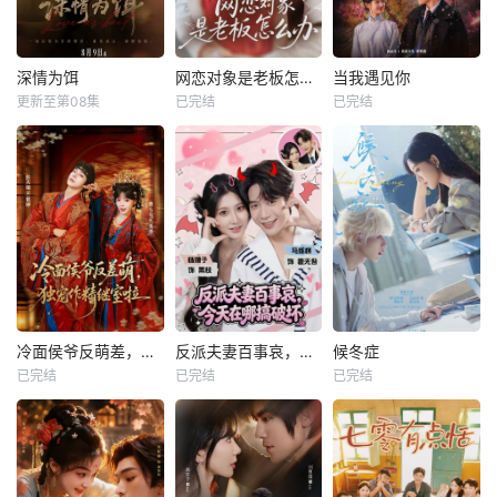
深情为饵
网恋对象是老板怎么办
当我遇见你
更新至第08集
已完结
已完结
冷面侯爷反萌差，独宠作精继室啦
反派夫妻百事哀，今天在哪搞破坏
候冬症
已完结
已完结
已完结