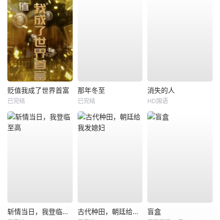
贬值我成了世界首富
那年冬至
消失的人
已完结
已完结
HD国语
斩情当日，我登临至高
古代种田，朝廷给我发媳妇
盲盒