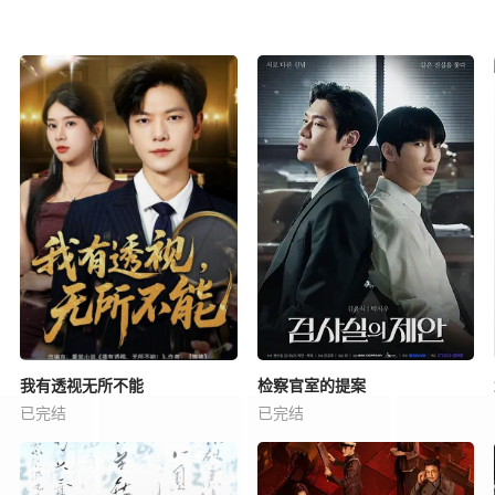
我有透视无所不能
检察官室的提案
已完结
已完结