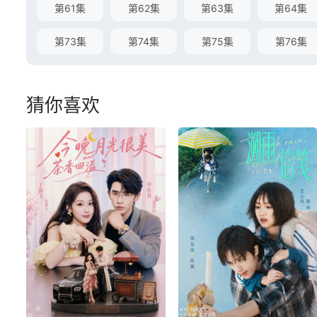
第61集
第62集
第63集
第64集
第73集
第74集
第75集
第76集
猜你喜欢