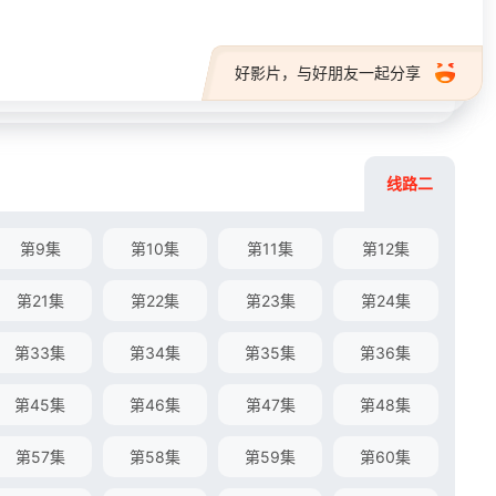
好影片，与好朋友一起分享
线路二
第9集
第10集
第11集
第12集
第21集
第22集
第23集
第24集
第33集
第34集
第35集
第36集
第45集
第46集
第47集
第48集
第57集
第58集
第59集
第60集