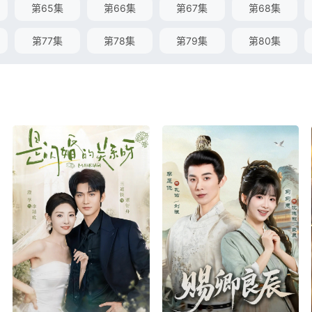
第65集
第66集
第67集
第68集
第77集
第78集
第79集
第80集