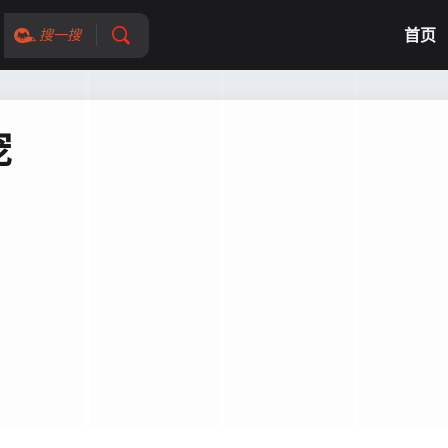
首页
搜一搜
宠