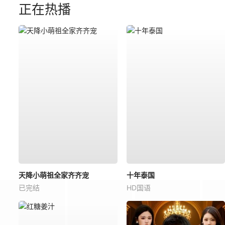
正在热播
天降小萌祖全家齐齐宠
十年泰国
已完结
HD国语