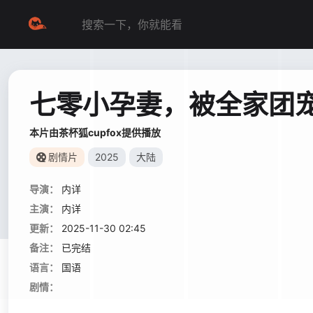
七零小孕妻，被全家团
本片由茶杯狐cupfox提供播放
剧情片
2025
大陆
导演：
内详
主演：
内详
更新：
2025-11-30 02:45
备注：
已完结
语言：
国语
剧情：