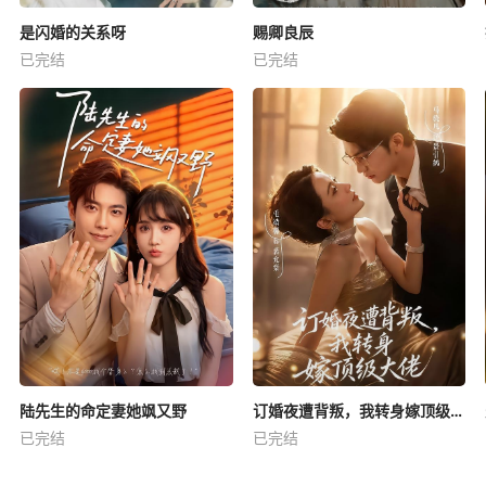
是闪婚的关系呀
赐卿良辰
已完结
已完结
陆先生的命定妻她飒又野
订婚夜遭背叛，我转身嫁顶级大佬
已完结
已完结