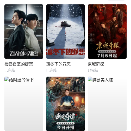
检察官室的提案
凛冬下的罪恶
京城奇探
已完结
已完结
已完结