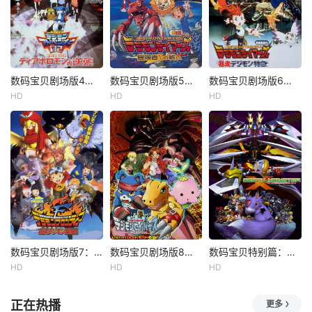
数码宝贝剧场版4：超恶魔兽的反击
数码宝贝剧场版5：冒险者的战斗
数码宝贝剧场版6：暴走特急
HD
HD
HD
数码宝贝剧场版7：古代数码兽复活
数码宝贝剧场版8：究极力量！爆裂模式发动
数码宝贝特别篇：X进化
HD
HD
HD
正在热播
更多