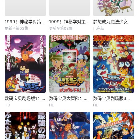
1999！神秘学对策部国语
1999！神秘学对策部英语
梦想成为魔法少女
更新至第03集
更新至第03集
已完结
数码宝贝剧场版1：滚球兽诞生之谜
数码宝贝大冒险：我们的战争游戏！
数码宝贝剧场版3：前篇・数码兽飓风登陆！！后篇・超绝进化！
HD
HD
HD