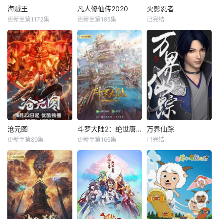
海贼王
凡人修仙传2020
火影忍者
更新至第1172集
更新至第185集
已完结
沧元图
斗罗大陆2：绝世唐门
万界仙踪
更新至第89集
更新至第165集
已完结