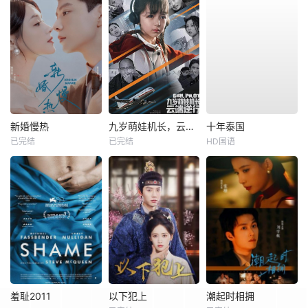
新婚慢热
九岁萌娃机长，云端逆行
十年泰国
已完结
已完结
HD国语
羞耻2011
以下犯上
潮起时相拥