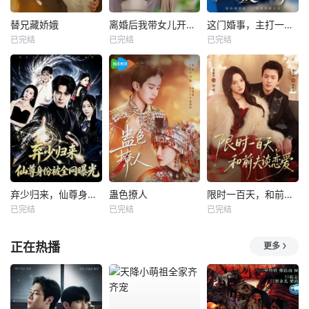
替兄藏娇娥
离婚后我带女儿开启新人生
这门婚事，主打一个反向饲养
已完结
已完结
已完结
弃少归来，仙尊身份被全网曝光
蛊色撩人
限时一百天，和前夫谈恋爱
已完结
已完结
已完结
正在热播
更多