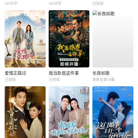
HD中字
HD中字
已完结
爱情正路过
我当卧底这件事
长夜如歌
已完结
已完结
更新至第18集