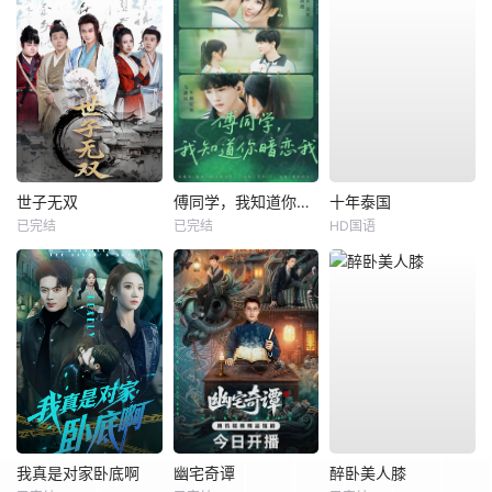
世子无双
傅同学，我知道你暗恋我
十年泰国
已完结
已完结
HD国语
我真是对家卧底啊
幽宅奇谭
醉卧美人膝