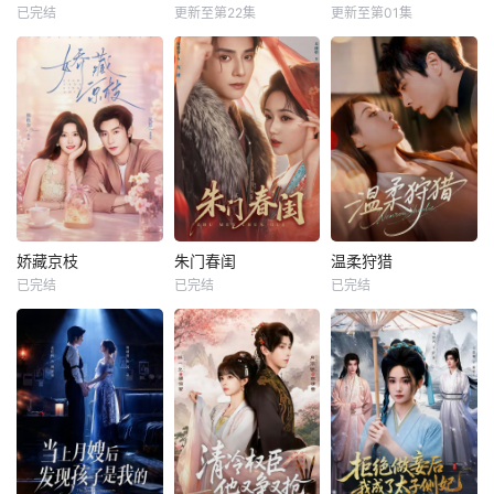
已完结
更新至第22集
更新至第01集
娇藏京枝
朱门春闺
温柔狩猎
已完结
已完结
已完结