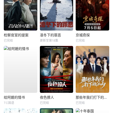
检察官室的提案
凛冬下的罪恶
京城奇探
已完结
更新至第18集
已完结
给阿嬷的情书
夜色撩人
那些年我们打下的江山
TC国语
已完结
已完结