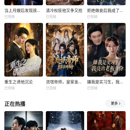
当上月嫂后发现孩子是我的
清冷权臣他又争又抢
拒绝做妾后我成了太子侧妃
已完结
已完结
已完结
重生之诱他沉沦
流氓帝师，皇家金牌县令
嫌我是实习生，我亮出老板身份
已完结
已完结
已完结
正在热播
更多