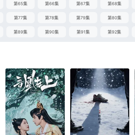
第65集
第66集
第67集
第68集
第77集
第78集
第79集
第80集
第89集
第90集
第91集
第92集