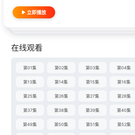
立即播放
在线观看
第01集
第02集
第03集
第04集
第13集
第14集
第15集
第16集
第25集
第26集
第27集
第28集
第37集
第38集
第39集
第40集
第49集
第50集
第51集
第52集