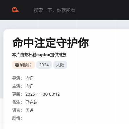
命中注定守护你
本片由茶杯狐cupfox提供播放
剧情片
2024
大陆
导演：
内详
主演：
内详
更新：
2025-11-30 03:12
备注：
已完结
语言：
国语
剧情：