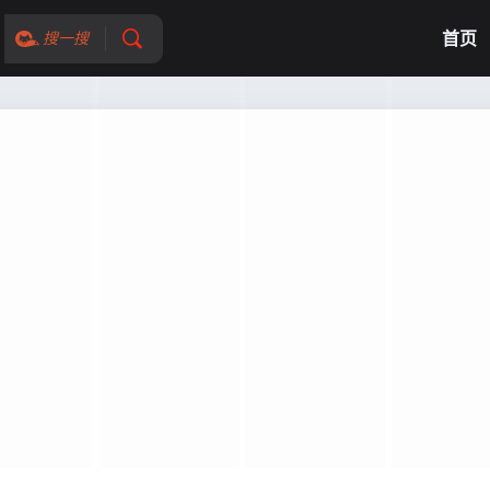
首页
搜一搜