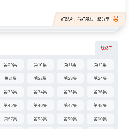
好影片，与好朋友一起分享
线路二
第09集
第10集
第11集
第12集
第21集
第22集
第23集
第24集
第33集
第34集
第35集
第36集
第45集
第46集
第47集
第48集
第57集
第58集
第59集
第60集