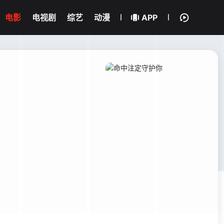
电影
电视剧
综艺
动漫
APP