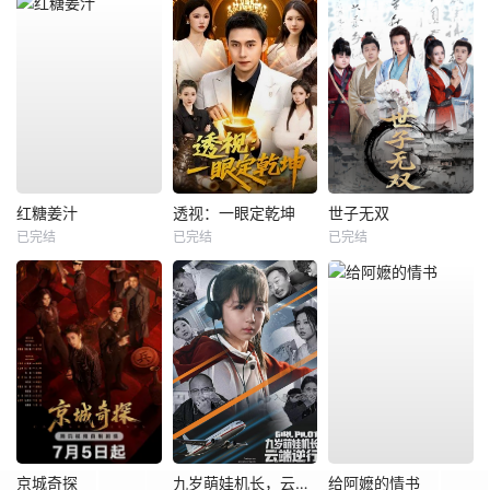
红糖姜汁
透视：一眼定乾坤
世子无双
已完结
已完结
已完结
京城奇探
九岁萌娃机长，云端逆行
给阿嬷的情书