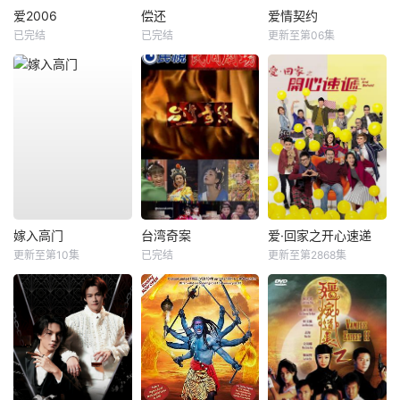
爱2006
偿还
爱情契约
已完结
已完结
更新至第06集
嫁入高门
台湾奇案
爱·回家之开心速递
更新至第10集
已完结
更新至第2868集