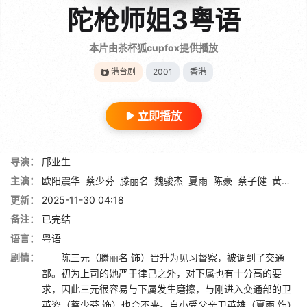
陀枪师姐3粤语
本片由茶杯狐cupfox提供播放
港台剧
2001
香港
立即播放
导演：
邝业生
主演：
欧阳震华
蔡少芬
滕丽名
魏骏杰
夏雨
陈豪
蔡子健
黄德斌
更新：
2025-11-30 04:18
备注：
已完结
语言：
粤语
剧情：
陈三元（滕丽名 饰）晋升为见习督察，被调到了交通
部。初为上司的她严于律己之外，对下属也有十分高的要
求，因此三元很容易与下属发生磨擦，与刚进入交通部的卫
英姿（蔡少芬 饰）也合不来。自小受父亲卫英雄（夏雨 饰）