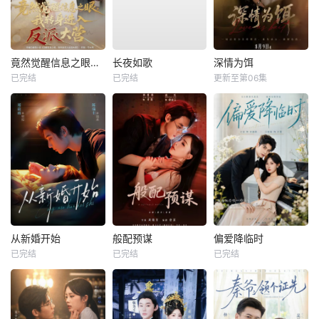
竟然觉醒信息之眼，我转身进入反派大营
长夜如歌
深情为饵
已完结
已完结
更新至第06集
从新婚开始
般配预谋
偏爱降临时
已完结
已完结
已完结