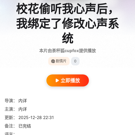
校花偷听我心声后，
我绑定了修改心声系
统
本片由茶杯狐cupfox提供播放
剧情片
0
立即播放
导演：
内详
主演：
内详
更新：
2025-12-28 22:31
备注：
已完结
语言：