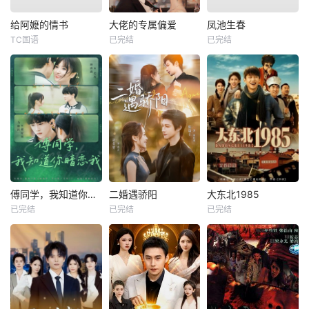
给阿嬷的情书
大佬的专属偏爱
凤池生春
TC国语
已完结
已完结
傅同学，我知道你暗恋我
二婚遇骄阳
大东北1985
已完结
已完结
已完结