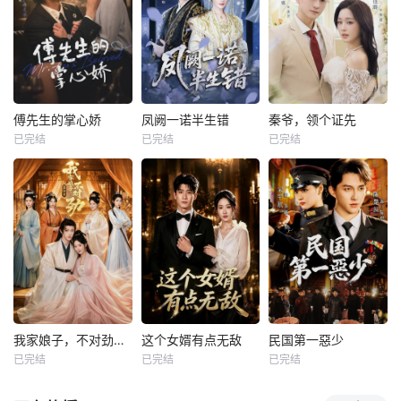
傅先生的掌心娇
凤阙一诺半生错
秦爷，领个证先
已完结
已完结
已完结
我家娘子，不对劲第四季
这个女婿有点无敌
民国第一惡少
已完结
已完结
已完结