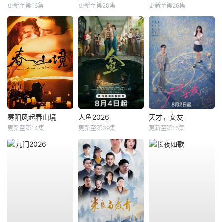
更新至第16集
更新至第20集
更新至第26集
寒阳风起春山境
人鱼2026
天才，女友
更新至第14集
更新至第09集
更新至第16集