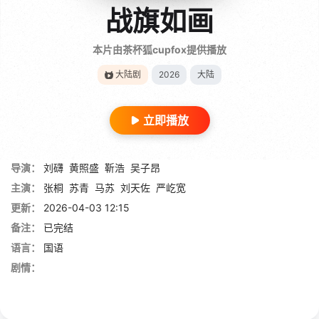
战旗如画
本片由茶杯狐cupfox提供播放
大陆剧
2026
大陆
立即播放
导演：
刘礴
黄照盛
靳浩
吴子昂
主演：
张桐
苏青
马苏
刘天佐
严屹宽
更新：
2026-04-03 12:15
备注：
已完结
语言：
国语
剧情：