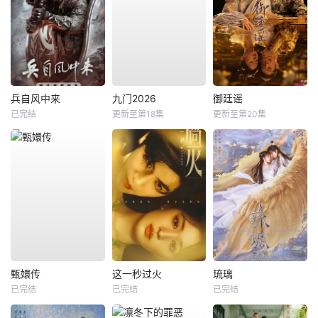
兵自风中来
九门2026
御廷谣
已完结
更新至第18集
更新至第20集
甄嬛传
这一秒过火
琉璃
已完结
已完结
已完结