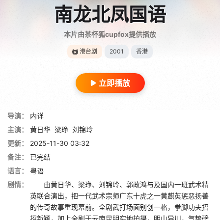
南龙北凤国语
本片由茶杯狐cupfox提供播放
港台剧
2001
香港
立即播放
导演：
内详
主演：
黄日华
梁琤
刘锦玲
更新：
2025-11-30 03:32
备注：
已完结
语言：
粤语
剧情：
由黄日华、梁琤、刘锦玲、郭政鸿与及国内一班武术精
英联合演出，把一代武术宗师广东十虎之一黄麒英惩恶扬善
的传奇故事重现幕前。全剧武打场面别创一格，拳脚功夫招
招新颖，加上全剧于云南昆明实地拍摄，明山异川，气势磅