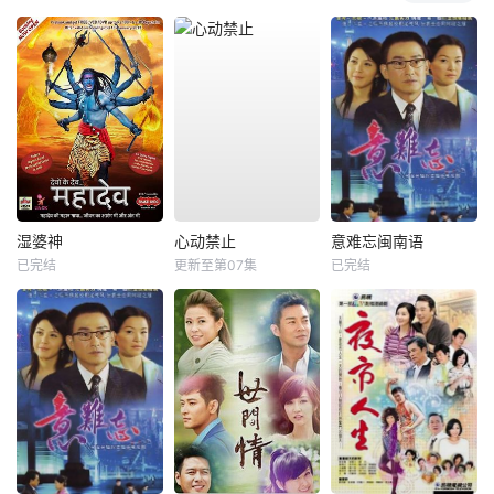
湿婆神
心动禁止
意难忘闽南语
已完结
更新至第07集
已完结