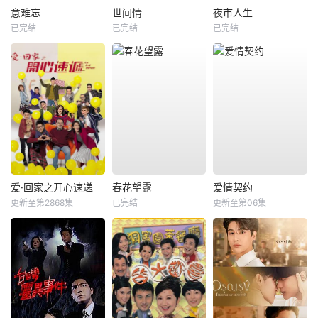
意难忘
世间情
夜市人生
已完结
已完结
已完结
爱·回家之开心速递
春花望露
爱情契约
更新至第2868集
已完结
更新至第06集