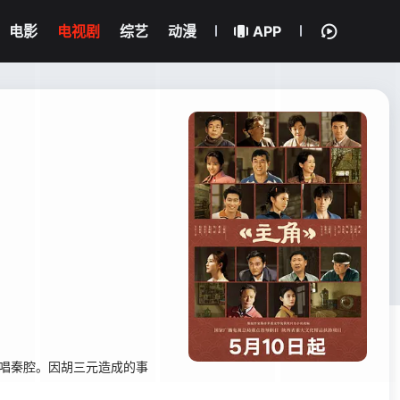
电影
电视剧
综艺
动漫
APP
学唱秦腔。因胡三元造成的事