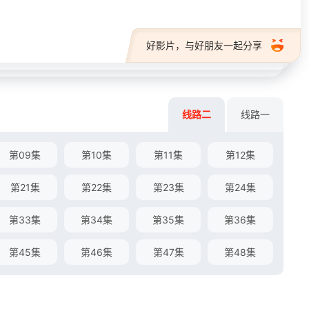
好影片，与好朋友一起分享
线路二
线路一
第09集
第10集
第11集
第12集
第21集
第22集
第23集
第24集
第33集
第34集
第35集
第36集
第45集
第46集
第47集
第48集