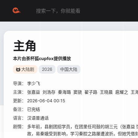
主角
本片由茶杯狐cupfox提供播放
大陆剧
2026
中国大陆
导演：
李少飞
主演：
张嘉益
刘浩存
秦海璐
窦骁
翟子路
王晓晨
扈耀之
王
更新：
2026-06-04 00:15
备注：
已完结
语言：
汉语普通话
剧情：
多年前，县剧团招学员，在团里任司鼓的胡三元（张嘉益 
故，易秦娥受到影响，学习秦腔之路屡遭波折。但她凭借刻