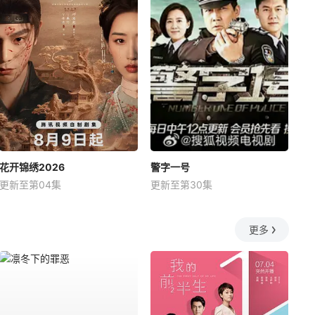
花开锦绣2026
警字一号
更新至第04集
更新至第30集
更多