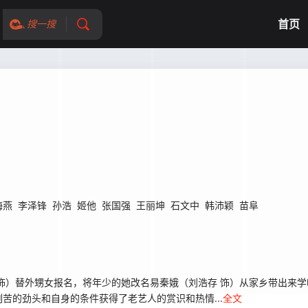
首页
搜一搜
海燕
李泽锋
孙浩
姬他
张国强
王丽坤
石文中
韩沛颖
苗阜
饰）替外甥女报名，将年少的她改名易秦娥（刘浩存 饰）从家乡带出来
苦的劲头和自身的条件获得了老艺人的赏识和热情...
全文