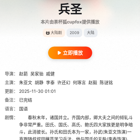
兵圣
本片由茶杯狐cupfox提供播放
大陆剧
2009
大陆
立即播放
导演：
赵箭
吴家骀
戚健
主演：
朱亚文
胡静
李泰
许还幻
何琢言
赵毅
陈谜铭
更新：
2025-11-30 01:01
备注：
已完结
语言：
国语
剧情：
春秋末年，诸国并立。齐国内部，卿大夫之间的倾轧斗
争非常严重。田氏、国氏、高氏、鲍氏四大家族更是明争暗
斗，此消彼长。孙氏和田氏本为一家，孙武(朱亚文饰演)一
直跟随叔叔田穰苴学习兵法，他与国氏的无咎(李泰饰演)、