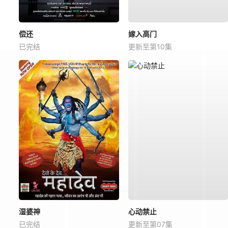
偿还
嫁入高门
已完结
更新至第10集
湿婆神
心动禁止
已完结
更新至第07集