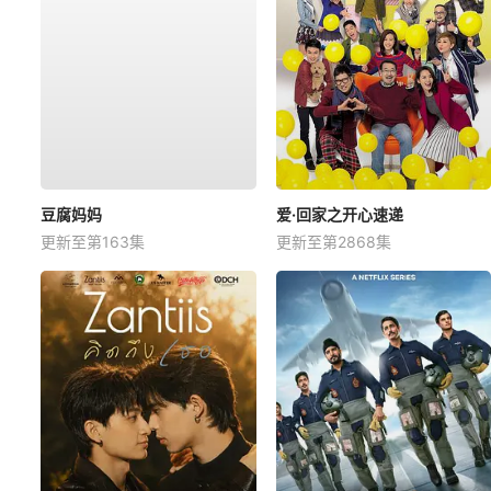
豆腐妈妈
爱·回家之开心速递
更新至第163集
更新至第2868集