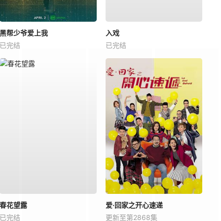
黑帮少爷爱上我
入戏
已完结
已完结
春花望露
爱·回家之开心速递
已完结
更新至第2868集