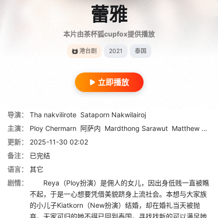
蕾雅
本片由茶杯狐cupfox提供播放
港台剧
2021
泰国
立即播放
导演：
Tha nakvilirote
Sataporn Nakwilairoj
主演：
Ploy Chermarn
阿萨内
Mardthong Sarawut
Matthew Dean
更新：
2025-11-30 02:02
备注：
已完结
语言：
其它
剧情：
Reya（Ploy扮演）是佣人的女儿，因出身低贱一直被瞧
不起，于是一心想要凭借美貌跻身上流社会。本想与大家族
的小儿子Kiatkorn（New扮演）结婚，却在婚礼当天被抛
弃，无家可归的她不得已回到泰国，寻找找新的可以满足她