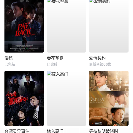
偿还
春花望露
爱情契约
已完结
已完结
更新至第06集
台湾灵异事件
嫁入高门
等待黎明破晓时