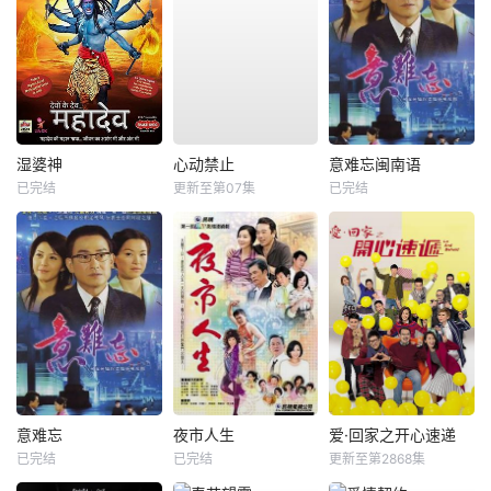
湿婆神
心动禁止
意难忘闽南语
已完结
更新至第07集
已完结
意难忘
夜市人生
爱·回家之开心速递
已完结
已完结
更新至第2868集