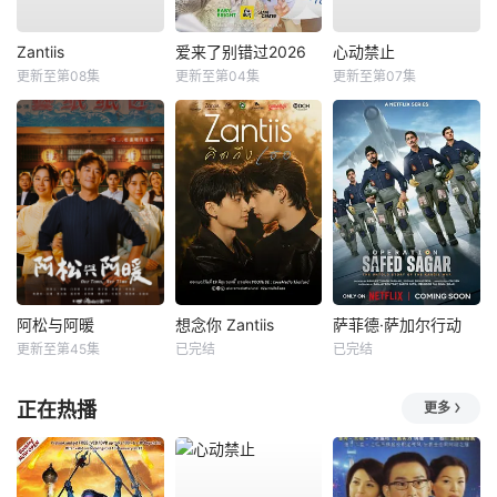
Zantiis
爱来了别错过2026
心动禁止
更新至第08集
更新至第04集
更新至第07集
阿松与阿暖
想念你 Zantiis
萨菲德·萨加尔行动
更新至第45集
已完结
已完结
正在热播
更多