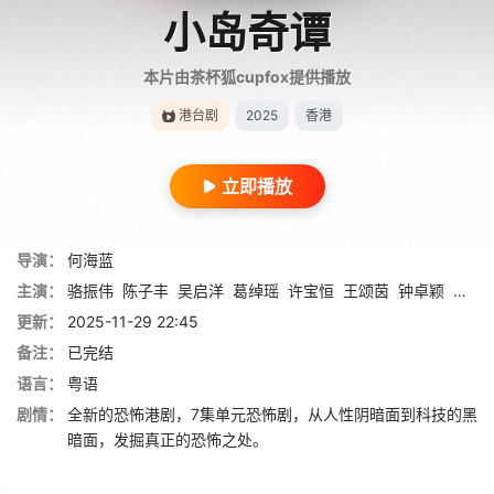
小岛奇谭
本片由茶杯狐cupfox提供播放
港台剧
2025
香港
立即播放
导演：
何海蓝
主演：
骆振伟
陈子丰
吴启洋
葛绰瑶
许宝恒
王颂茵
钟卓颖
林颖
更新：
2025-11-29 22:45
备注：
已完结
语言：
粤语
剧情：
全新的恐怖港剧，7集单元恐怖剧，从人性阴暗面到科技的黑
暗面，发掘真正的恐怖之处。