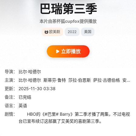
巴瑞第三季
本片由茶杯狐cupfox提供播放
欧美剧
2022
美国
立即播放
导演：
比尔·哈德尔
主演：
比尔·哈德尔
斯蒂芬·鲁特
莎拉·伯恩斯
萨拉·古德伯格
安东尼·卡里根
更新：
2025-11-30 03:38
备注：
已完结
语言：
英语
剧情：
HBO的《#巴里# Barry》第二季才播了两集，不过电视
台已宣布续订这部赢了艾美奖的喜剧第三季。