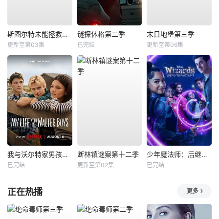
斯图尔特未能拯救宇宙
谜探休格第二季
末日地堡第三季
更新至第03集
已完结
更新至第06集
我与沃尔特家男孩的生活第三季
断林镇谜案第十二季
少年魔法师：后继者第三季
已完结
更新至第02集
已完结
正在热播
更多