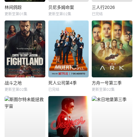
林间鸽踪
贝尼多姆命案
三人行2026
更新至第01集
更新至第02集
已完结
战斗之地
死人公司第4季
方舟一号第三季
更新至第02集
已完结
更新至第02集