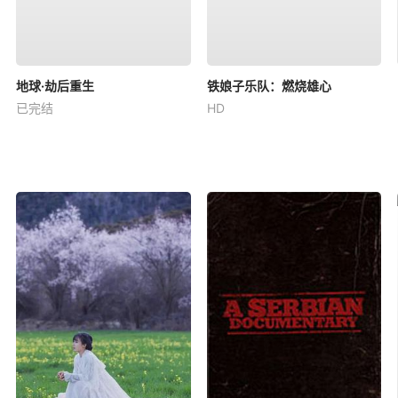
地球·劫后重生
铁娘子乐队：燃烧雄心
已完结
HD