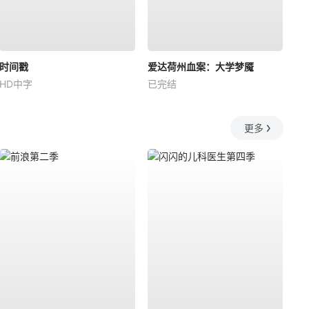
时间戳
爱达荷州血案：大学梦魇
HD中字
已完结
更多