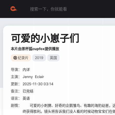
可爱的小崽子们
本片由茶杯狐cupfox提供播放
纪录片
2019
英国
导演：
内详
主演：
Jenny
Eclair
更新：
2025-11-30 03:14
备注：
已完结
语言：
英语
剧情：
可爱的小刺猬、好奇的企鹅雏鸟、有趣的海豹幼崽，这
终获得胜利。镜头将告诉我们没人看的时候动物宝宝们在做