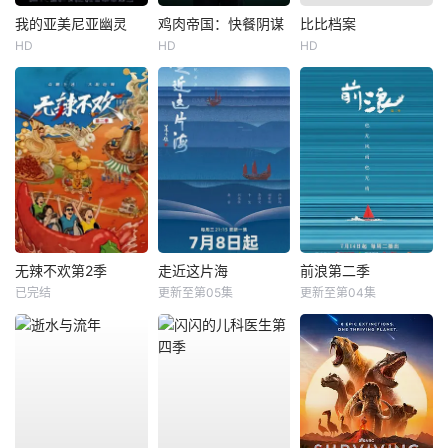
我的亚美尼亚幽灵
鸡肉帝国：快餐阴谋
比比档案
HD
HD
HD
无辣不欢第2季
走近这片海
前浪第二季
已完结
更新至第05集
更新至第04集