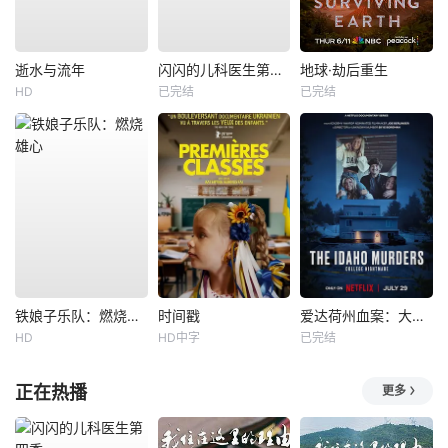
逝水与流年
闪闪的儿科医生第四季
地球·劫后重生
HD
已完结
已完结
铁娘子乐队：燃烧雄心
时间戳
爱达荷州血案：大学梦魇
HD
HD中字
已完结
正在热播
更多