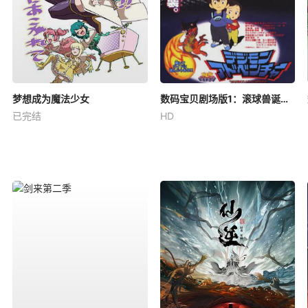
梦想成为魔法少女
数码宝贝剧场版1：滚球兽诞生之谜
已完结
HD