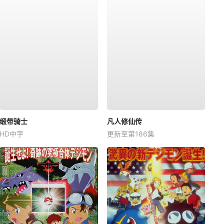
缎带骑士
凡人修仙传
HD中字
更新至第186集