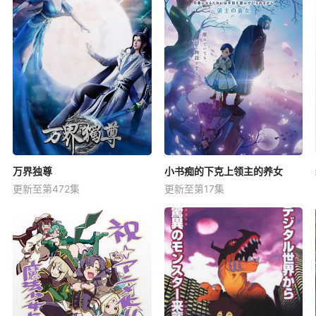
万界独尊
小书痴的下克上领主的养女
更新至第472集
更新至第17集