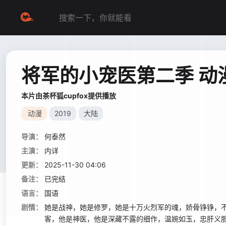
将军的小宠医第二季 动
本片由茶杯狐cupfox提供播放
动漫
2019
大陆
导演：
何泰然
主演：
内详
更新：
2025-11-30 04:06
备注：
已完结
语言：
国语
剧情：
她是战神，她是修罗，她是十万火烈军的魂，娇骨铮铮，
客，他是神医，他是深藏不露的细作，温婉如玉，忠肝义胆