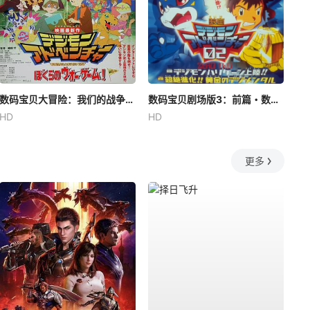
数码宝贝大冒险：我们的战争游戏！
数码宝贝剧场版3：前篇・数码兽飓风登陆！！后篇・超绝进化！
HD
HD
更多