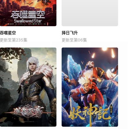
吞噬星空
择日飞升
更新至第235集
更新至第06集