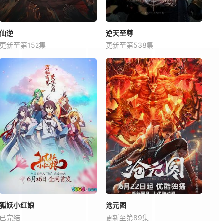
仙逆
逆天至尊
更新至第152集
更新至第538集
狐妖小红娘
沧元图
已完结
更新至第89集