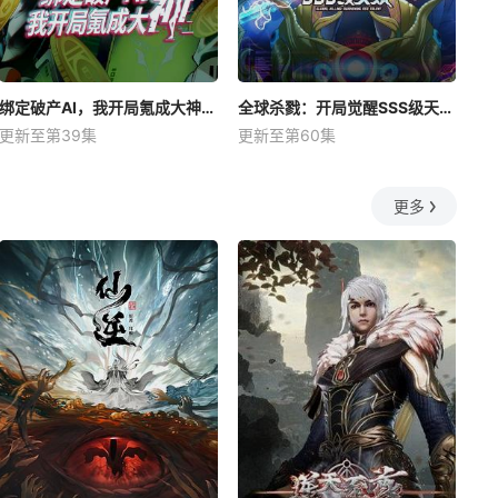
绑定破产AI，我开局氪成大神动态漫
全球杀戮：开局觉醒SSS级天赋动态漫
更新至第39集
更新至第60集
更多