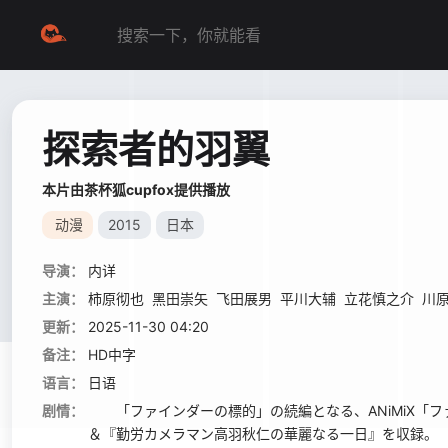
探索者的羽翼
本片由茶杯狐cupfox提供播放
动漫
2015
日本
导演：
内详
主演：
柿原彻也
黑田崇矢
飞田展男
平川大辅
立花慎之介
川
更新：
2025-11-30 04:20
备注：
HD中字
语言：
日语
剧情：
「ファインダーの標的」の続編となる、ANiMiX「ファ
＆『勤労カメラマン高羽秋仁の華麗なる一日』を収録。