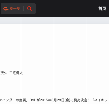
首页
搜一搜
原庆久
三宅健太
インダーの隻翼」DVDが2015年8月28日(金)に発売決定！『ネイキ