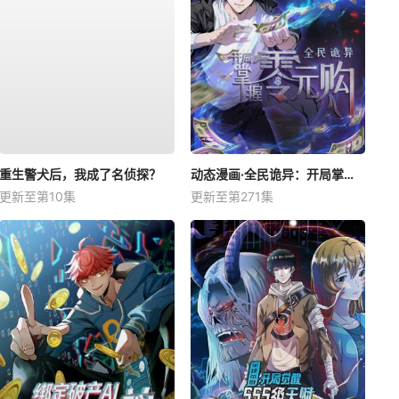
重生警犬后，我成了名侦探？
动态漫画·全民诡异：开局掌握零元购
更新至第10集
更新至第271集