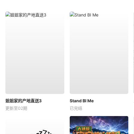
姐姐家的产地直送3
Stand BI Me
更新至02期
已完结