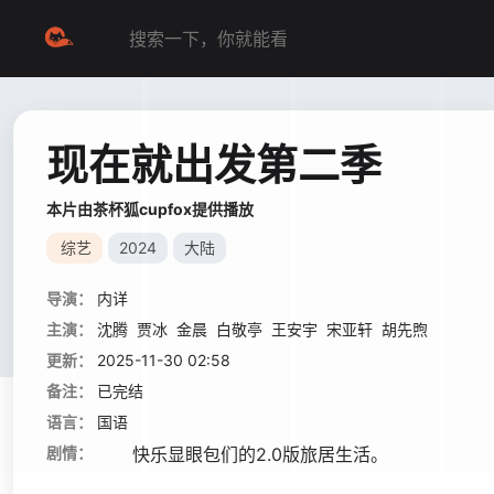
现在就出发第二季
本片由茶杯狐cupfox提供播放
综艺
2024
大陆
导演：
内详
主演：
沈腾
贾冰
金晨
白敬亭
王安宇
宋亚轩
胡先煦
更新：
2025-11-30 02:58
备注：
已完结
语言：
国语
剧情：
快乐显眼包们的2.0版旅居生活
。