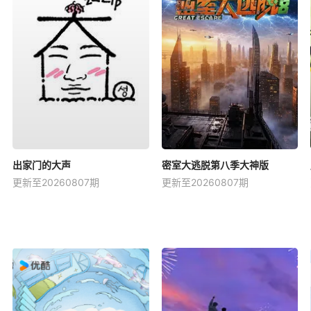
出家门的大声
密室大逃脱第八季大神版
更新至20260807期
更新至20260807期