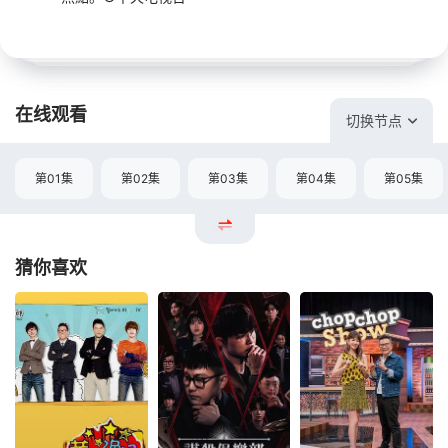
在线观看
切换节点
第01集
第02集
第03集
第04集
第05集
猜你喜欢