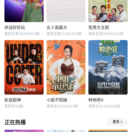
命运好好玩
女人我最大
型男大主厨
更新至第20260805期
更新至第20260805期
更新至第20260805期
卧底厨神
小姐不熙娣
种地吧4
更新至06期
更新至20260805期
更新至20260806期
正在热播
更多