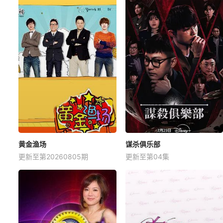
黄金渔场
谋杀俱乐部
更新至第20260805期
更新至第04集