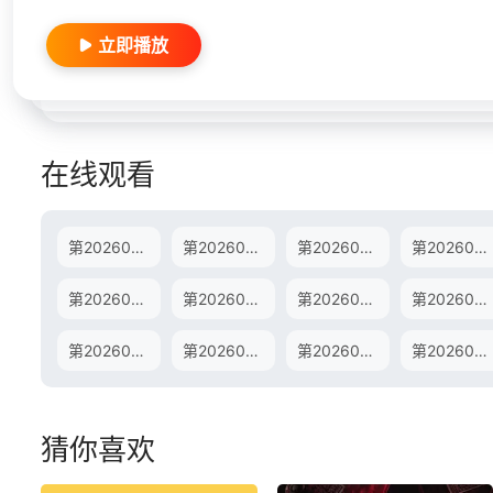
立即播放
在线观看
第20260618期
第20260619期
第20260620期
第20260622期
第20260704期
第20260709期
第20260710期
第20260710期加更
第20260724期加更版
第20260726期
第20260730期
第20260731期
猜你喜欢