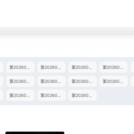
第20260623期
第20260624期
第20260625期
第20260626期
第20260712期
第20260716期
第20260717期
第20260717期加更
第20260731期加更
第20260802期
第20260806期