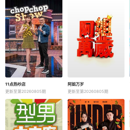
11点热吵店
阿姐万岁
更新至第20260805期
更新至第20260805期